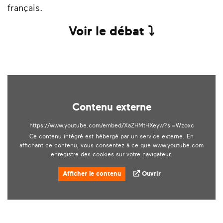
français.
Voir le débat ⤵️
Contenu externe
https://www.youtube.com/embed/XaZHMtHXeyw?si=Wzoxc
Ce contenu intégré est hébergé par un service externe. En
affichant ce contenu, vous consentez à ce que www.youtube.com
enregistre des cookies sur votre navigateur.
Afficher le contenu
Ouvrir