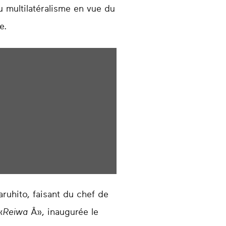
 multilatéralisme en vue du
e.
ruhito, faisant du chef de
«
Reiwa
Â», inaugurée le