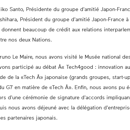
iko Santo, Présidente du groupe d'amitié Japon-Fran
Ishihara, Président du groupe d'amitié Japon-France 
s donnent beaucoup de crédit aux relations interparl
ntre nos deux Nations.
runo Le Maire, nous avons visité le Musée national d
 avons participé au débat Â« Tech4good : innovation 
 de la «Tech Â» japonaise (grands groupes, start-ups)
 du G7 en matière de «Tech Â». Enfin, nous avons pu é
 d'une cérémonie de signature d'accords impliquant 
puis nous avons déjeuné avec la délégation d'entrepr
es partenaires japonais.