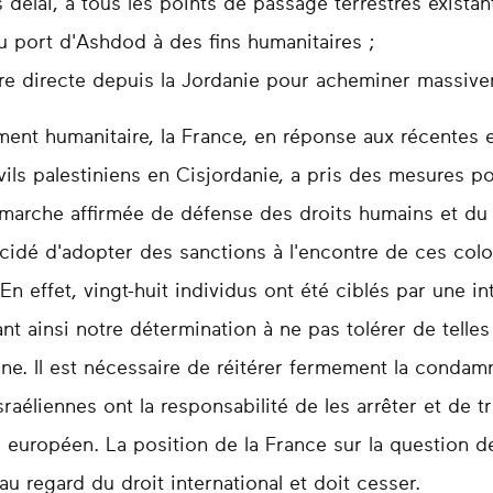
 délai, à tous les points de passage terrestres exista
 du port d'Ashdod à des fins humanitaires ;
tre directe depuis la Jordanie pour acheminer massive
ment humanitaire, la France, en réponse aux récentes 
civils palestiniens en Cisjordanie, a pris des mesures
marche affirmée de défense des droits humains et du 
décidé d'adopter des sanctions à l'encontre de ces col
n effet, vingt-huit individus ont été ciblés par une in
ant ainsi notre détermination à ne pas tolérer de telle
enne. Il est nécessaire de réitérer fermement la condam
sraéliennes ont la responsabilité de les arrêter et de t
u européen. La position de la France sur la question d
 au regard du droit international et doit cesser.