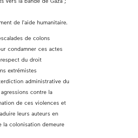
nts vers la bande de Gaza ;
ment de l'aide humanitaire.
escalades de colons
 pour condamner ces actes
respect du droit
ons extrémistes
terdiction administrative du
s agressions contre la
nation de ces violences et
raduire leurs auteurs en
e la colonisation demeure