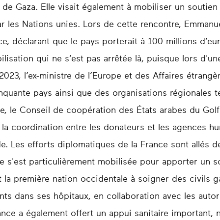
 de Gaza. Elle visait également à mobiliser un soutien 
par les Nations unies. Lors de cette rencontre, Emman
e, déclarant que le pays porterait à 100 millions d’eu
isation qui ne s’est pas arrêtée là, puisque lors d'un
023, l’ex-ministre de l’Europe et des Affaires étrangè
nquante pays ainsi que des organisations régionales te
e, le Conseil de coopération des États arabes du Golfe
er la coordination entre les donateurs et les agences h
ide. Les efforts diplomatiques de la France sont allés d
e s'est particulièrement mobilisée pour apporter un s
 la première nation occidentale à soigner des civils g
ts dans ses hôpitaux, en collaboration avec les auto
ance a également offert un appui sanitaire important,