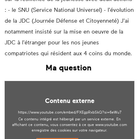
: - le SNU (Service National Universel) - l'évolution
de la JDC (Journée Défense et Citoyenneté) J'ai
notamment insisté sur la mise en oeuvre de la
JDC à l'étranger pour les nos jeunes
compatriotes qui résident aux 4 coins du monde.
Ma question
Contenu externe
https://www.youtube.com/embed/FXEgpRxbSkQ?si=6eWu7
Ce contenu intégré est hébergé par un service externe. En
affichant ce contenu, vous consentez à ce que www.youtube.com
enregistre des cookies sur votre navigateur.