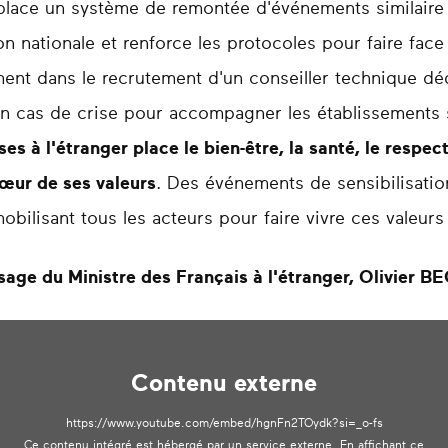
 place un système de remontée d'événements similaire a
n nationale et renforce les protocoles pour faire face
ment dans le recrutement d'un conseiller technique dé
t en cas de crise pour accompagner les établissements s
es à l'étranger place le bien-être, la santé, le respect
cœur de ses valeurs
. Des événements de sensibilisatio
bilisant tous les acteurs pour faire vivre ces valeurs
age du Ministre des Français à l'étranger, Olivier 
Contenu externe
https://www.youtube.com/embed/hgnFn2TOydk?si=_o-fs
Ce contenu intégré est hébergé par un service externe. En affichant ce