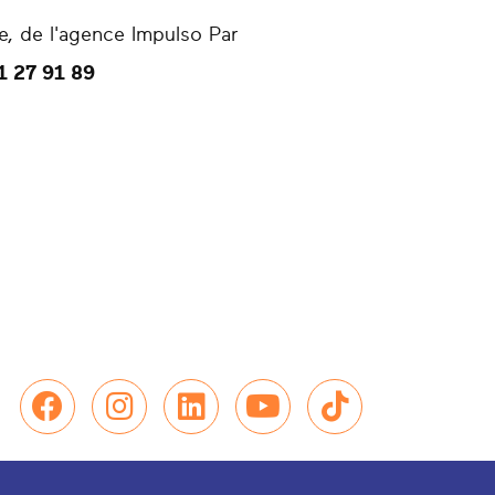
, de l'agence Impulso Par
1 27 91 89
Nous retrouver sur Facebook
Nous retrouver sur Instag
Nous retrouver sur L
Nous retrouver 
Nous retrou