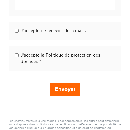
J'accepte de recevoir des emails.
J'accepte la Politique de protection des
données
Envoyer
Les champs marqués d'une étoile (*) sont obligatoires, les autres sont optionnels.
Vous disposez d'un droit d'accès, de rectification, d’effacement et de portabilité de
vos données ainsi que d’un droit d'opposition et d'un droit de limitation du