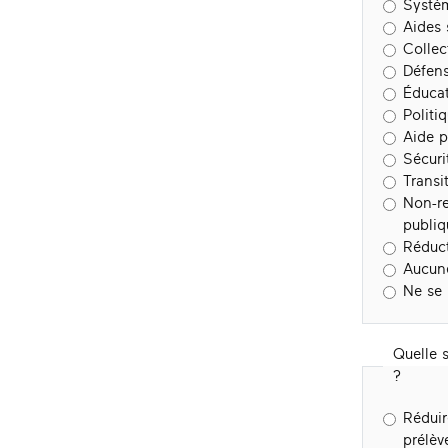
Systè
Aides 
Collect
Défens
Éduca
Politi
Aide 
Sécuri
Transi
Non-re
publiq
Réduct
Aucune
Ne se
Quelle 
?
Réduir
prélè