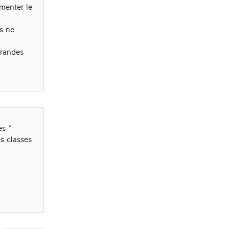
gmenter le
ts ne
 grandes
es
es classes