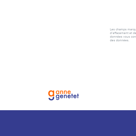
Les champs marqués
d’effacement et de
données vous conce
des données.