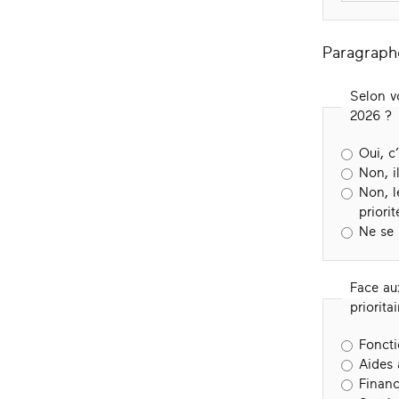
Paragraph
Selon vo
2026 ?
Oui, c
Non, i
Non, l
priori
Ne se
Face aux
priorit
Foncti
Aides 
Financ