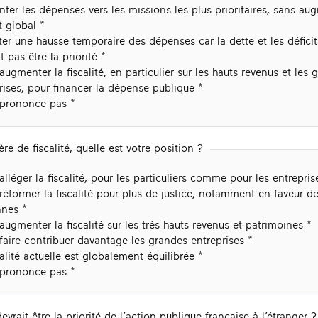
nter les dépenses vers les missions les plus prioritaires, sans au
 global
er une hausse temporaire des dépenses car la dette et les défici
t pas être la priorité
t augmenter la fiscalité, en particulier sur les hauts revenus et les
rises, pour financer la dépense publique
 prononce pas
re de fiscalité, quelle est votre position ?
t alléger la fiscalité, pour les particuliers comme pour les entrepris
t réformer la fiscalité pour plus de justice, notamment en faveur d
nes
t augmenter la fiscalité sur les très hauts revenus et patrimoines
t faire contribuer davantage les grandes entreprises
calité actuelle est globalement équilibrée
 prononce pas
evrait être la priorité de l’action publique française à l’étranger ?