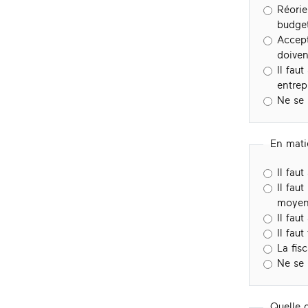
Réorie
budget
Accept
doiven
Il fau
entrep
Ne se
En matiè
Il fau
Il fau
moyen
Il fau
Il fau
La fis
Ne se
Quelle d