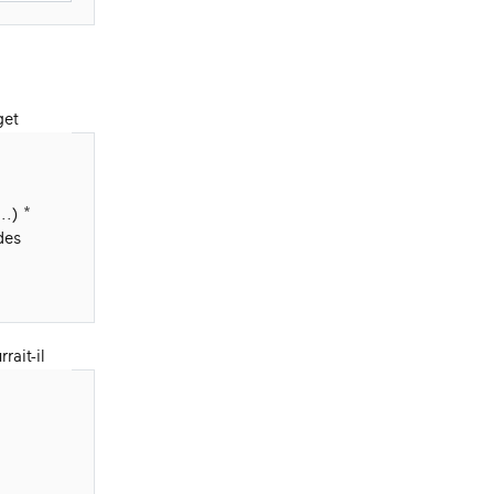
get
..)
des
rait-il