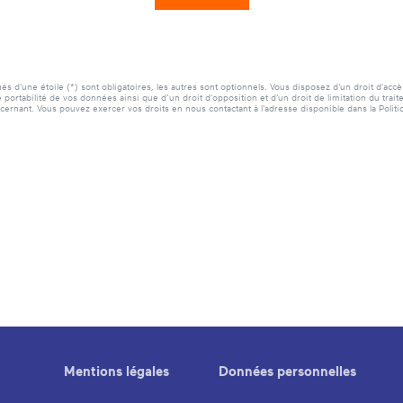
 d'une étoile (*) sont obligatoires, les autres sont optionnels. Vous disposez d'un droit d'accès
 portabilité de vos données ainsi que d’un droit d'opposition et d'un droit de limitation du trai
rnant. Vous pouvez exercer vos droits en nous contactant à l'adresse disponible dans la Politi
Mentions légales
Données personnelles